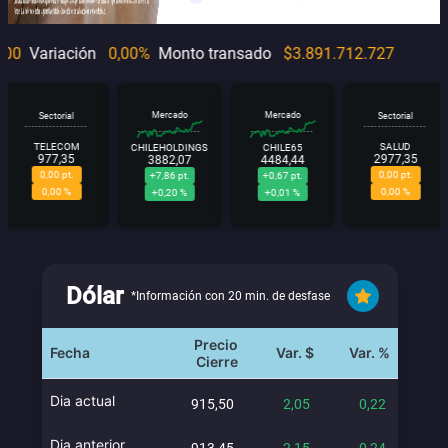
0
Variación
0,00
%
Monto transado
$
3.891.712.727
Mercado
Mercado
Sectorial
Sectorial
TELECOM
SALUD
CHILEHOLDINGS
CHILE65
977,35
2977,35
3882,07
4484,44
0,00 pt.
0,00 pt.
+7,86 pt.
+0,67 pt.
0,00 %
0,00 %
+0,20 %
+0,01 %
Dólar
*Información con 20 min. de desfase
Precio
Fecha
Var. $
Var. %
Cierre
Dia actual
Dia anterior