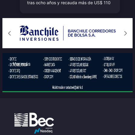
tras ocho años y recauda más de US$ 110
millones con el primer bono verde de su
historia
Ago 06, 2026 05:25:36
Leer más
Gobierno detalla cómo la nueva ley mitigará
las alzas de la luz en Los Ríos, Los Lagos y La
Araucanía
Ver más
Ago 06, 2026 04:52:47
Leer más
Proyecto de reactivación: Tribunal
Constitucional acoge a trámite los tres
requerimientos de la oposición y fija fecha
para audiencias y alegatos
Ago 06, 2026 04:34:58
Leer más