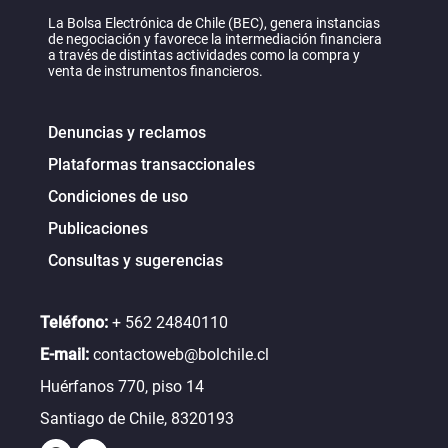
Deuda en facturas impagas gatilla demanda
La Bolsa Electrónica de Chile (BEC), genera instancias
de liquidación forzosa en contra de Huawei
de negociación y favorece la intermediación financiera
a través de distintas actividades como la compra y
Chile
venta de instrumentos financieros.
Ago 06, 2026 05:36:29
Leer más
Denuncias y reclamos
La acción de Sonda valdría más sin su
Plataformas transaccionales
operación en Brasil, según informe de MBI
Condiciones de uso
Ago 06, 2026 05:33:23
Publicaciones
Leer más
Consultas y sugerencias
GORE de Coquimbo cancela fecha del
RallyMobil y redirigirá los recursos a la
Teléfono:
+ 562 24840110
reconstrucción tras daños provocados por
temporales
E-mail:
contactoweb@bolchile.cl
Ago 06, 2026 04:06:21
Huérfanos 770, piso 14
Leer más
Santiago de Chile, 8320193
Informe de Portabilidad de Subtel: Claro